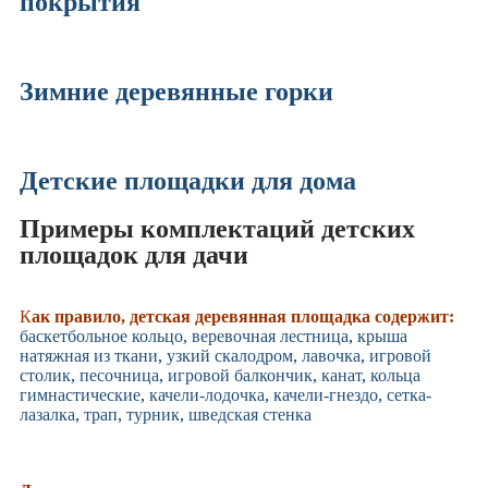
покрытия
Зимние деревянные горки
Детские площадки для дома
Примеры комплектаций детских
площадок для дачи
К
ак правило, детская деревянная площадка содержит:
баскетбольное кольцо
,
веревочная лестница
,
крыша
натяжная из ткани
,
узкий скалодром
,
лавочка
,
игровой
столик
,
песочница
,
игровой балкончик
,
канат
,
кольца
гимнастические
,
качели-лодочка
,
качели-гнездо
,
сетка-
лазалка
,
трап
,
турник
,
шведская стенка